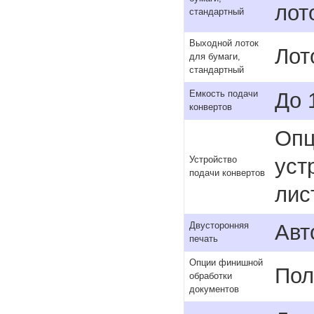
лот
стандартный
Выходной лоток
Лот
для бумаги,
стандартный
До 
Емкость подачи
конвертов
Опц
уст
Устройство
подачи конвертов
лис
Авт
Двусторонняя
печать
Опции финишной
Пол
обработки
документов