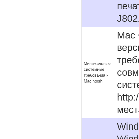
печа
J802
Mac 
верс
треб
Минимальные
совм
системные
требования к
Macintosh
сист
http
мест
Wind
Wind