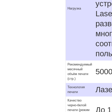
устр
Нагрузка
Lase
разв
мног
соот
поль
Рекомендуемый
5000
месячный
объём печати
(стр.)
Лаз
Технология
печати
Качество
черно-белой
До 1
печати (режим