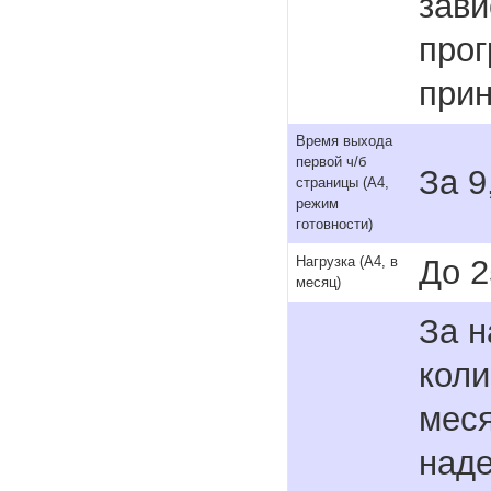
зави
прог
прин
Время выхода
первой ч/б
За 9
страницы (A4,
режим
готовности)
До 2
Нагрузка (А4, в
месяц)
За н
коли
меся
наде