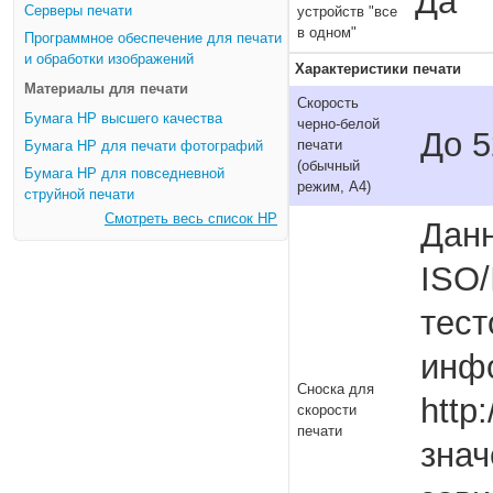
Да
Серверы печати
устройств "все
в одном"
Программное обеспечение для печати
и обработки изображений
Характеристики печати
Материалы для печати
Скорость
Бумага HP высшего качества
черно-белой
До 5
печати
Бумага HP для печати фотографий
(обычный
Бумага HP для повседневной
режим, A4)
струйной печати
Смотреть весь список HP
Данн
ISO/
тест
инфо
Сноска для
http
скорости
печати
знач