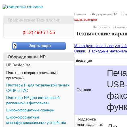
Главная
Оборудование HP
При
Графические Технологии
характеристики
Карта сайта
О компа
(812)
490-77-55
Технические хара
Многофункциональное устройс
Опции
Расходные материал
Оборудование HP
Функции
HP DesignJet
Печа
Плоттеры (широкоформатные
принтеры)
USB-
Плоттеры Р для технической печати
Функции
САПР и ГИС
факс
Плоттеры НР для интерьерной,
рекламной и фотопечати
функ
Широкоформатные сканеры
Широкоформатные
Поддержка
многофункциональные устройства
многозадачных