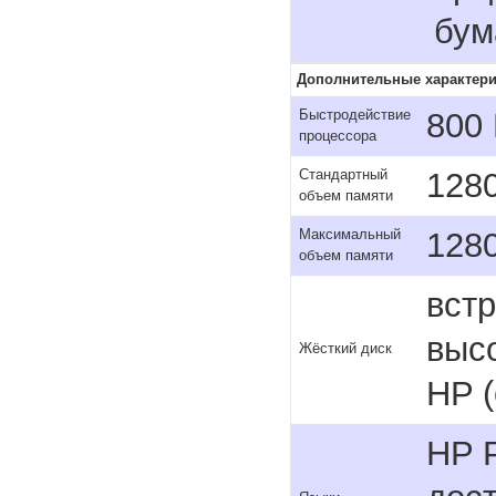
бум
Дополнительные характери
800
Быстродействие
процессора
128
Стандартный
объем памяти
128
Максимальный
объем памяти
вст
выс
Жёсткий диск
HP (
HP 