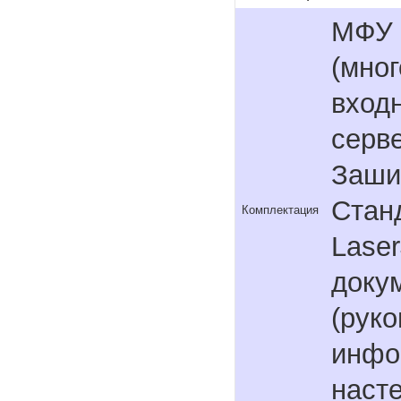
МФУ 
(мног
входн
серве
Заши
Стан
Комплектация
Laser
доку
(руко
инфо
наст