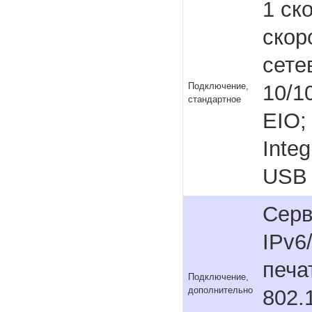
1 ск
скор
сете
10/1
Подключение,
стандартное
EIO; 
Inte
USB
Серв
IPv6
печа
Подключение,
дополнительно
802.