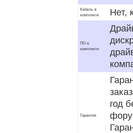
Нет,
Кабель в
комплекте
Драй
диск
ПО в
комплекте
драй
комп
Гаран
зака
год 
фору
Гарантия
Гара