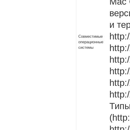
Mac 
верс
и те
http
Совместимые
операционные
http:
системы
http:
http
http
http:
Типы
(http
http: