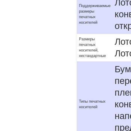
Лото
Поддерживаемые
кон
размеры
печатных
носителей
отк
Лот
Размеры
печатных
носителей,
Лот
нестандартные
Бум
пер
пле
кон
Типы печатных
носителей
нап
пре