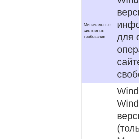
верс
инфо
Минимальные
системные
для 
требования
опер
сайт
своб
Wind
Wind
верс
(тол