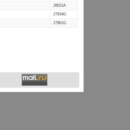
J8021A
J7934G
J7961G