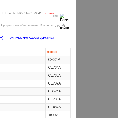
HP LaserJet M4555h (CE738A)
Опции
Программное обеспечение
Контакты
Друзья
8A)
Технические характеристики
Номер
C8091A
CE734A
CE735A
CE737A
CB524A
CE736A
CC487A
J8007G