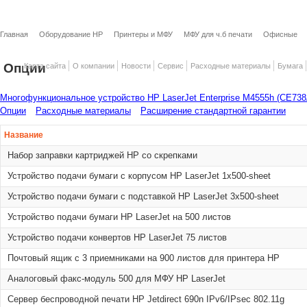
Главная
Оборудование HP
Принтеры и МФУ
МФУ для ч.б печати
Офисные
Опции
Карта сайта
О компании
Новости
Сервис
Расходные материалы
Бумага
Многофункциональное устройство HP LaserJet Enterprise M4555h (CE73
Опции
Расходные материалы
Расширение стандартной гарантии
Название
Набор заправки картриджей HP со скрепками
Устройство подачи бумаги с корпусом HP LaserJet 1x500-sheet
Устройство подачи бумаги с подставкой HP LaserJet 3x500-sheet
Устройство подачи бумаги HP LaserJet на 500 листов
Устройство подачи конвертов HP LaserJet 75 листов
Почтовый ящик с 3 приемниками на 900 листов для принтера HP
Аналоговый факс-модуль 500 для МФУ HP LaserJet
Сервер беспроводной печати HP Jetdirect 690n IPv6/IPsec 802.11g