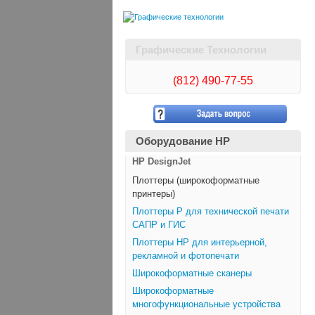
Графические Технологии
(812)
490-77-55
Оборудование HP
HP DesignJet
Плоттеры (широкоформатные
принтеры)
Плоттеры Р для технической печати
САПР и ГИС
Плоттеры НР для интерьерной,
рекламной и фотопечати
Широкоформатные сканеры
Широкоформатные
многофункциональные устройства