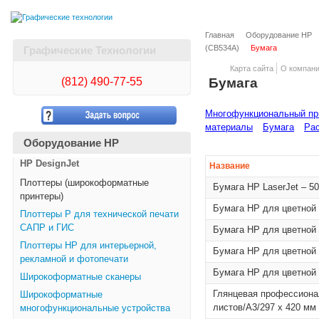
Главная
Оборудование HP
(CB534A)
Бумага
Графические Технологии
Карта сайта
О компан
(812)
490-77-55
Бумага
Многофункциональный при
материалы
Бумага
Рас
Оборудование HP
HP DesignJet
Название
Плоттеры (широкоформатные
Бумага HP LaserJet – 5
принтеры)
Бумага HP для цветной л
Плоттеры Р для технической печати
САПР и ГИС
Бумага HP для цветной л
Плоттеры НР для интерьерной,
Бумага HP для цветной л
рекламной и фотопечати
Бумага HP для цветной л
Широкоформатные сканеры
Глянцевая профессиона
Широкоформатные
листов/A3/297 x 420 мм
многофункциональные устройства