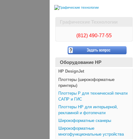
Графические Технологии
(812)
490-77-55
Оборудование HP
HP DesignJet
Плоттеры (широкоформатные
принтеры)
Плоттеры Р для технической печати
САПР и ГИС
Плоттеры НР для интерьерной,
рекламной и фотопечати
Широкоформатные сканеры
Широкоформатные
многофункциональные устройства