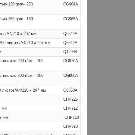
тью 120 gsm– 250
CG964A
тью 150 gsm– 150
CG965A
ов/A4/210 x 297 мм
Q6544A
00 листов/A4/210 x 297 мм
Q6542A
м
Q1298B
тностью 200 г/см – 100
CG970A
тностью 200 г/см – 100
CG966A
 листов/A4/210 x 297 мм
Q6550A
CHP225
7 мм
CHP712
97 мм
CHP710
CHP910