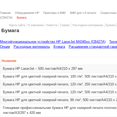
Главная
Оборудование HP
Принтеры и МФУ
МФУ для ч.б печати
Скоростные
(CB427A)
Бумага
Карта сайта
О компании
Новости
Сервис
Расходные материалы
Бумага
Бумага
Многофункциональное устройство HP LaserJet M4345xs (CB427A)
Техн
Опции
Расходные материалы
Бумага
Расширение стандартной гара
Название
Бумага HP LaserJet – 500 листов/A4/210 x 297 мм
Бумага HP для цветной лазерной печати, 100 г/м², 500 листов/A4/210 
Бумага HP для цветной лазерной печати, 120 г/м², 250 листов/A4/210 
Бумага HP для цветной лазерной печати, 120 г/м², 500 листов/A4/210 
Бумага HP для цветной лазерной печати, 90 г/м², 500 листов/A4/210 x
Глянцевая профессиональная бумага HP для лазерной печати плотнос
листов/A3/297 x 420 мм