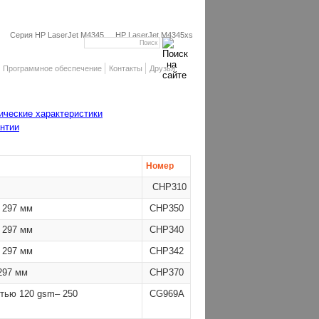
Серия HP LaserJet M4345
HP LaserJet M4345xs
Программное обеспечение
Контакты
Друзья
ические характеристики
нтии
Номер
CHP310
x 297 мм
CHP350
x 297 мм
CHP340
x 297 мм
CHP342
 297 мм
CHP370
тью 120 gsm– 250
CG969A