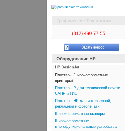
Графические Технологии
(812)
490-77-55
Оборудование HP
HP DesignJet
Плоттеры (широкоформатные
принтеры)
Плоттеры Р для технической печати
САПР и ГИС
Плоттеры НР для интерьерной,
рекламной и фотопечати
Широкоформатные сканеры
Широкоформатные
многофункциональные устройства