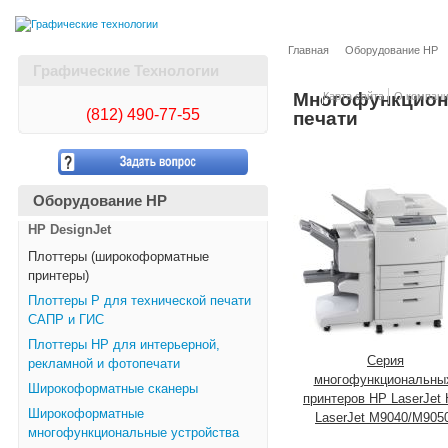
Главная
Оборудование HP
Графические Технологии
Многофункцион
Карта сайта
О компан
(812)
490-77-55
печати
Оборудование HP
HP DesignJet
Плоттеры (широкоформатные
принтеры)
Плоттеры Р для технической печати
САПР и ГИС
Плоттеры НР для интерьерной,
Серия
рекламной и фотопечати
многофункциональны
Широкоформатные сканеры
принтеров HP LaserJet
Широкоформатные
LaserJet M9040/M905
многофункциональные устройства