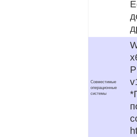
E
д
д
W
x
P
v
Совместимые
операционные
*
системы
п
с
h