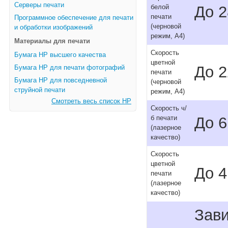
Серверы печати
До 2
белой
печати
Программное обеспечение для печати
(черновой
и обработки изображений
режим, A4)
Материалы для печати
Скорость
Бумага HP высшего качества
цветной
До 2
Бумага HP для печати фотографий
печати
Бумага HP для повседневной
(черновой
струйной печати
режим, A4)
Смотреть весь список HP
Скорость ч/
До 6
б печати
(лазерное
качество)
Скорость
цветной
До 4
печати
(лазерное
качество)
Зави