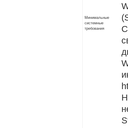
W
(
Минимальные
системные
C
требования
с
д
W
и
h
Н
н
S