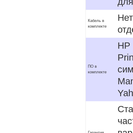
для
Нет
Кабель в
комплекте
отд
HP 
Pri
сим
ПО в
комплекте
Man
Yah
Ста
час
вар
Гарантия