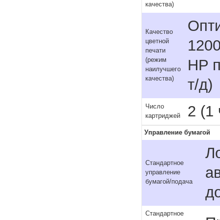
качества)
Опти
Качество
1200
цветной
печати
(режим
HP п
наилучшего
качества)
т/д)
2 (1
Число
картриджей
Управление бумагой
Л
Стандартное
а
управление
бумагой/подача
д
Стандартное