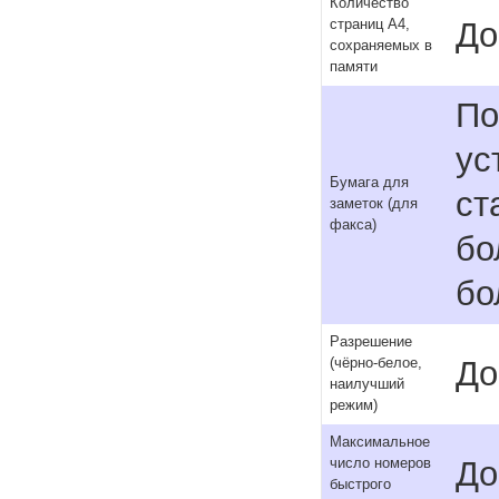
Количество
До
страниц A4,
сохраняемых в
памяти
По
ус
Бумага для
ст
заметок (для
факса)
бо
бо
Разрешение
До
(чёрно-белое,
наилучший
режим)
Максимальное
До
число номеров
быстрого