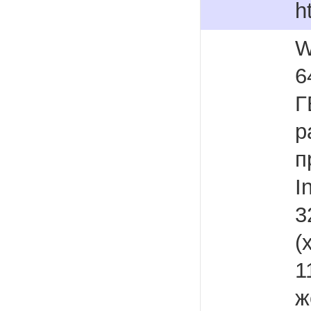
h
W
6
Г
р
п
I
3
(
1
ж