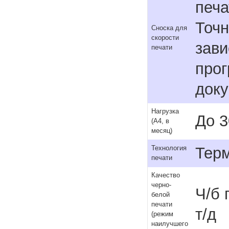
печа
Точн
Сноска для
скорости
зави
печати
прог
доку
Нагрузка
До 3
(А4, в
месяц)
Терм
Технология
печати
Качество
черно-
Ч/б 
белой
печати
т/д
(режим
наилучшего