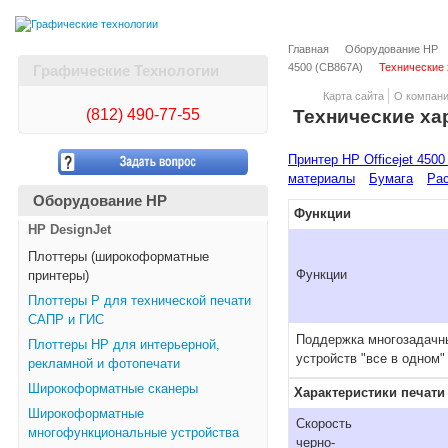
Главная
Оборудование HP
4500 (CB867A)
Технические 
Графические Технологии
Карта сайта
О компан
(812)
490-77-55
Технические ха
Принтер HP Officejet 4500
материалы
Бумага
Рас
Оборудование HP
Функции
HP DesignJet
Плоттеры (широкоформатные
Функции
принтеры)
Плоттеры Р для технической печати
САПР и ГИС
Поддержка многозадачн
Плоттеры НР для интерьерной,
устройств "все в одном"
рекламной и фотопечати
Широкоформатные сканеры
Характеристики печати
Широкоформатные
Скорость
многофункциональные устройства
черно-