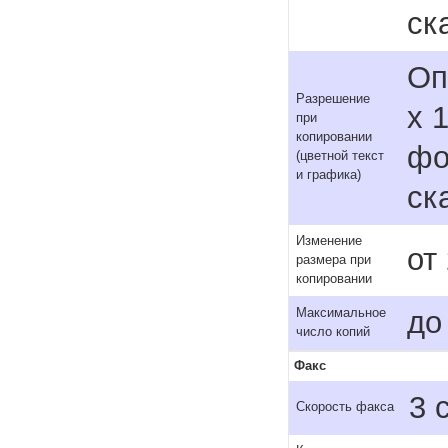
ск
Оп
Разрешение
x 
при
копировании
фо
(цветной текст
и графика)
ск
Изменение
от
размера при
копировании
до
Максимальное
число копий
Факс
3 
Скорость факса