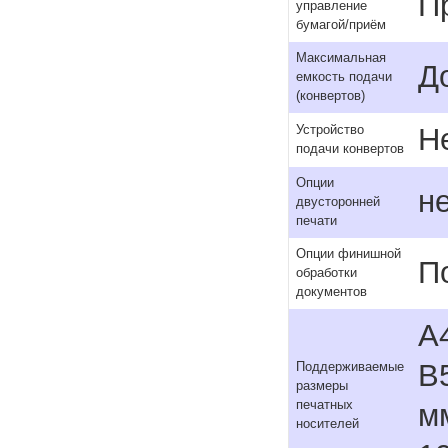
П
управление
бумагой/приём
Максимальная
Д
емкость подачи
(конвертов)
Н
Устройство
подачи конвертов
Опции
н
двусторонней
печати
Опции финишной
П
обработки
документов
A4
B5
Поддерживаемые
размеры
печатных
мм
носителей