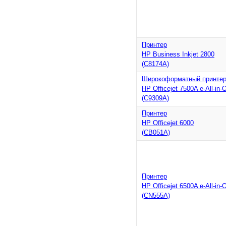
Принтер
HP Business Inkjet 2800
(C8174A)
Широкоформатный принте
HP Officejet 7500A e-All-in-
(C9309A)
Принтер
HP Officejet 6000
(CB051A)
Принтер
HP Officejet 6500A e-All-in-
(CN555A)