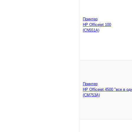
Принтер
HP Officejet 100
(CN551A)
Принтер
HP Officejet 4500 "все в од
(CM753A)