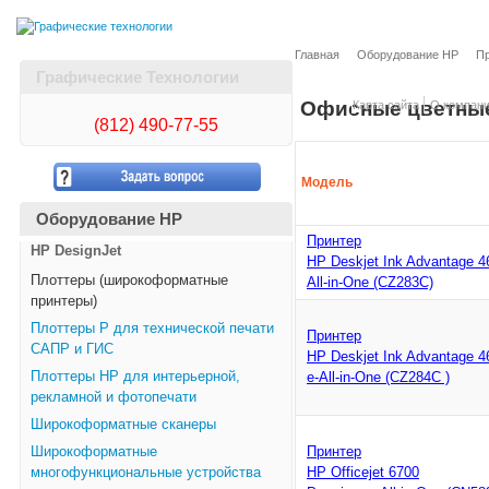
Главная
Оборудование HP
П
Графические Технологии
Офисные цветные
Карта сайта
О компан
(812)
490-77-55
Модель
Оборудование HP
Принтер
HP DesignJet
HP Deskjet Ink Advantage 4
Плоттеры (широкоформатные
All-in-One (CZ283C)
принтеры)
Плоттеры Р для технической печати
Принтер
САПР и ГИС
HP Deskjet Ink Advantage 4
Плоттеры НР для интерьерной,
e-All-in-One (CZ284C )
рекламной и фотопечати
Широкоформатные сканеры
Широкоформатные
Принтер
многофункциональные устройства
HP Officejet 6700