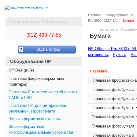
Главная
Оборудование HP
Pro 8600 (CM749A)
Бумага
Графические Технологии
Карта сайта
О компан
(812)
490-77-55
Бумага
HP Officejet Pro 8600 e-Al
материалы
Бумага
Рас
Оборудование HP
HP DesignJet
Название
Плоттеры (широкоформатные
Глянцевая профессионал
принтеры)
Глянцевая фотобумага H
Плоттеры Р для технической печати
САПР и ГИС
Глянцевая фотобумага H
Плоттеры НР для интерьерной,
Глянцевая фотобумага H
рекламной и фотопечати
Глянцевая фотобумага H
Широкоформатные сканеры
Глянцевая фотобумага H
Широкоформатные
многофункциональные устройства
Глянцевая фотобумага H