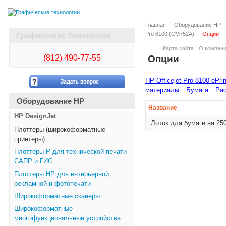
Главная
Оборудование HP
Pro 8100 (CM752A)
Опции
Графические Технологии
Карта сайта
О компан
(812)
490-77-55
Опции
HP Officejet Pro 8100 ePri
материалы
Бумага
Рас
Оборудование HP
Название
HP DesignJet
Лоток для бумаги на 250
Плоттеры (широкоформатные
принтеры)
Плоттеры Р для технической печати
САПР и ГИС
Плоттеры НР для интерьерной,
рекламной и фотопечати
Широкоформатные сканеры
Широкоформатные
многофункциональные устройства