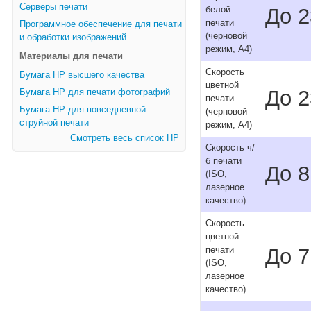
Серверы печати
До 2
белой
печати
Программное обеспечение для печати
(черновой
и обработки изображений
режим, A4)
Материалы для печати
Скорость
Бумага HP высшего качества
цветной
До 2
Бумага HP для печати фотографий
печати
Бумага HP для повседневной
(черновой
струйной печати
режим, A4)
Смотреть весь список HP
Скорость ч/
б печати
До 8
(ISO,
лазерное
качество)
Скорость
цветной
До 7
печати
(ISO,
лазерное
качество)