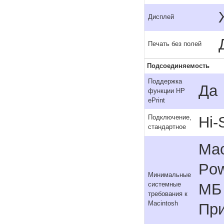
Дисплей
Печать без полей
Подсоединяемость
Поддержка
Да
функции HP
ePrint
Hi-
Подключение,
стандартное
Mac
Pow
Минимальные
МБ 
системные
требования к
Macintosh
Пр