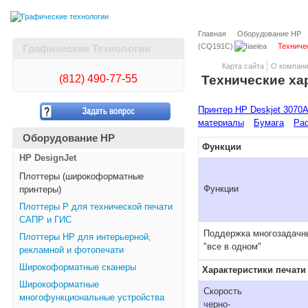
Главная
Оборудование HP
(CQ191C)
Техниче
Графические Технологии
Карта сайта
О компан
(812)
490-77-55
Технические ха
Принтер HP Deskjet 3070A 
материалы
Бумага
Рас
Оборудование HP
Функции
HP DesignJet
Плоттеры (широкоформатные
Функции
принтеры)
Плоттеры Р для технической печати
САПР и ГИС
Поддержка многозадачн
Плоттеры НР для интерьерной,
"все в одном"
рекламной и фотопечати
Широкоформатные сканеры
Характеристики печати
Широкоформатные
Скорость
многофункциональные устройства
черно-