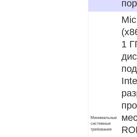
по
Mic
(x8
1 Г
дис
под
Int
раз
про
мес
Минимальные
системные
ROM
требования