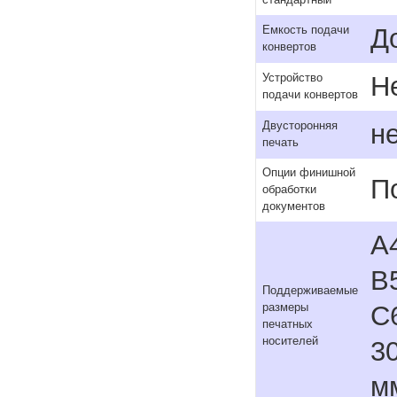
стандартный
Д
Емкость подачи
конвертов
Н
Устройство
подачи конвертов
н
Двусторонняя
печать
Опции финишной
П
обработки
документов
A4
B5
Поддерживаемые
C6
размеры
печатных
носителей
30
м