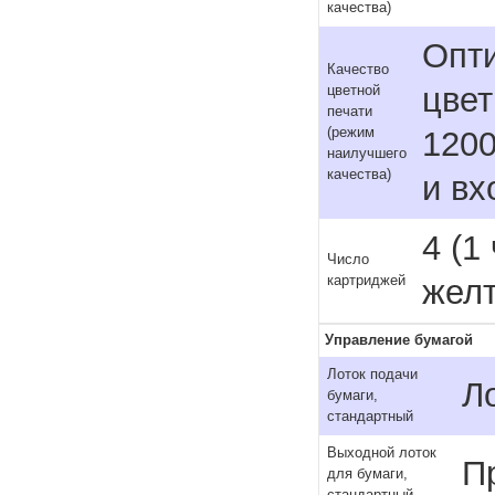
качества)
Опт
Качество
цвет
цветной
печати
(режим
1200
наилучшего
качества)
и вх
4 (1
Число
картриджей
жел
Управление бумагой
Лоток подачи
Л
бумаги,
стандартный
Выходной лоток
П
для бумаги,