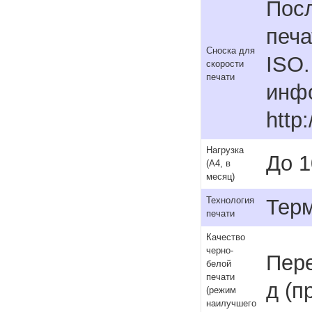
Посл
печа
Сноска для
ISO.
скорости
печати
инфо
http
Нагрузка
До 1
(А4, в
месяц)
Терм
Технология
печати
Качество
черно-
Пере
белой
печати
д (п
(режим
наилучшего