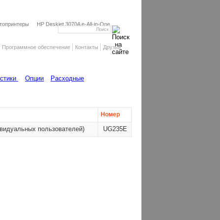
топринтеры
HP Deskjet 3070A e-All-in-One
Программное обеспечение
Контакты
Друзья
истики
Опции
Расходные
Номер
ивидуальных пользователей)
UG235E