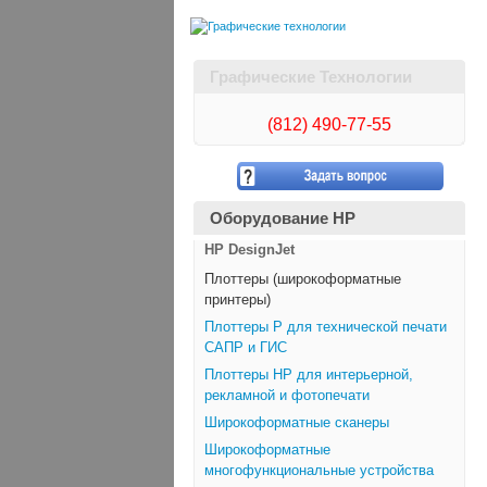
Графические Технологии
(812)
490-77-55
Оборудование HP
HP DesignJet
Плоттеры (широкоформатные
принтеры)
Плоттеры Р для технической печати
САПР и ГИС
Плоттеры НР для интерьерной,
рекламной и фотопечати
Широкоформатные сканеры
Широкоформатные
многофункциональные устройства