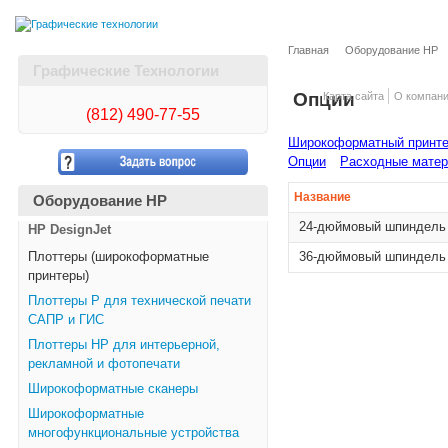
Главная
Оборудование HP
Графические Технологии
Опции
Карта сайта
О компан
(812)
490-77-55
Широкоформатный принтер 
Опции
Расходные мате
Название
Оборудование HP
24-дюймовый шпиндель 
HP DesignJet
Плоттеры (широкоформатные
36-дюймовый шпиндель 
принтеры)
Плоттеры Р для технической печати
САПР и ГИС
Плоттеры НР для интерьерной,
рекламной и фотопечати
Широкоформатные сканеры
Широкоформатные
многофункциональные устройства