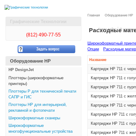
Главная
Оборудование HP
Графические Технологии
Расходные мат
Карта сайта
О компан
(812)
490-77-55
Широкоформатный принтер 
Опции
Расходные мате
Название
Оборудование HP
Картридж HP 711 с чер
HP DesignJet
Плоттеры (широкоформатные
Картридж HP 711 с гол
принтеры)
Картридж HP 711 с пур
Плоттеры Р для технической печати
Картридж HP 711 с жел
САПР и ГИС
Плоттеры НР для интерьерной,
Картридж HP 711 с чер
рекламной и фотопечати
Картриджи HP 711 с гол
Широкоформатные сканеры
Картриджи HP 711 с пур
Широкоформатные
многофункциональные устройства
Картриджи HP 711 с жел