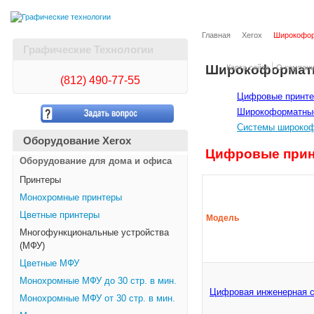
Главная
Xerox
Широкофор
Графические Технологии
Широкоформатн
Карта сайта
О компан
(812)
490-77-55
Цифровые принте
Широкоформатные
Системы широкоф
Оборудование Xerox
Цифровые прин
Оборудование для дома и офиса
Принтеры
Монохромные принтеры
Цветные принтеры
Модель
Многофункциональные устройства
(МФУ)
Цветные МФУ
Монохромные МФУ до 30 стр. в мин.
Цифровая инженерная с
Монохромные МФУ от 30 стр. в мин.