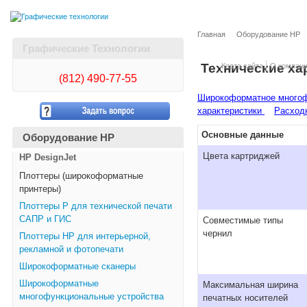
Главная
Оборудование HP
Графические Технологии
Технические ха
Карта сайта
О компан
(812)
490-77-55
Широкоформатное многофу
характеристики
Расход
Основные данные
Оборудование HP
Цвета картриджей
HP DesignJet
Плоттеры (широкоформатные
принтеры)
Плоттеры Р для технической печати
САПР и ГИС
Совместимые типы
чернил
Плоттеры НР для интерьерной,
рекламной и фотопечати
Широкоформатные сканеры
Широкоформатные
Максимальная ширина
многофункциональные устройства
печатных носителей