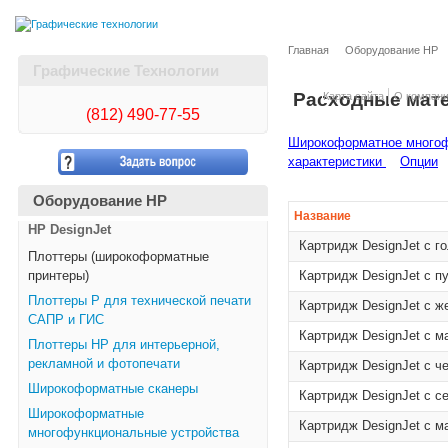
Главная
Оборудование HP
Графические Технологии
Расходные мат
Карта сайта
О компан
(812)
490-77-55
Широкоформатное многоф
характеристики
Опции
Оборудование HP
Название
HP DesignJet
Картридж DesignJet с г
Плоттеры (широкоформатные
принтеры)
Картридж DesignJet с п
Плоттеры Р для технической печати
Картридж DesignJet с ж
САПР и ГИС
Картридж DesignJet с м
Плоттеры НР для интерьерной,
рекламной и фотопечати
Картридж DesignJet с ч
Широкоформатные сканеры
Картридж DesignJet с с
Широкоформатные
Картридж DesignJet с м
многофункциональные устройства