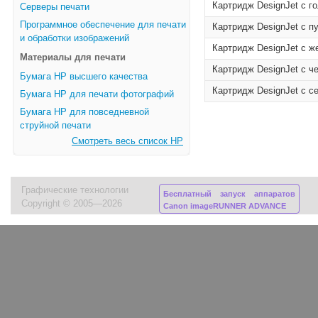
Картридж DesignJet с г
Серверы печати
Программное обеспечение для печати
Картридж DesignJet с п
и обработки изображений
Картридж DesignJet с ж
Материалы для печати
Картридж DesignJet с ч
Бумага HP высшего качества
Картридж DesignJet с с
Бумага HP для печати фотографий
Бумага HP для повседневной
струйной печати
Смотреть весь список HP
Графические технологии
Бесплатный запуск аппаратов
Copyright © 2005—2026
Canon imageRUNNER ADVANCE