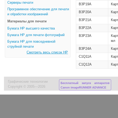
Серверы печати
B3P19A
Карт
Программное обеспечение для печати
B3P20A
Кар
и обработки изображений
B3P21A
Кар
Материалы для печати
B3P22A
Кар
Бумага HP высшего качества
Бумага HP для печати фотографий
B3P23A
Карт
мл
Бумага HP для повседневной
струйной печати
B3P24A
Кар
Смотреть весь список HP
C1Q11A
Карт
C1Q12A
Кар
Графические технологии
Бесплатный запуск аппаратов
Copyright © 2005—2026
Canon imageRUNNER ADVANCE