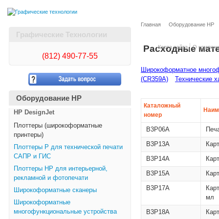
Главная
Оборудование HP
Графические Технологии
Расходные мат
Карта сайта
О компан
(812)
490-77-55
Широкоформатное многофу
(CR359A)
Технические х
Оборудование HP
Каталожный
Наим
HP DesignJet
номер
Плоттеры (широкоформатные
B3P06A
Печ
принтеры)
B3P13A
Карт
Плоттеры Р для технической печати
САПР и ГИС
B3P14A
Кар
Плоттеры НР для интерьерной,
B3P15A
Кар
рекламной и фотопечати
B3P17A
Карт
Широкоформатные сканеры
мл
Широкоформатные
многофункциональные устройства
B3P18A
Кар