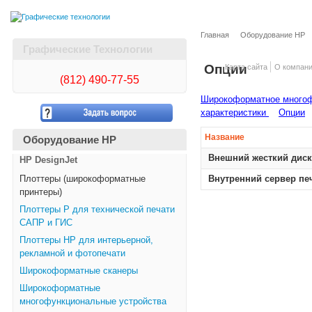
Главная
Оборудование HP
Графические Технологии
Опции
Карта сайта
О компан
(812)
490-77-55
Широкоформатное многоф
характеристики
Опции
Название
Оборудование HP
Внешний жесткий диск 
HP DesignJet
Плоттеры (широкоформатные
Внутренний сервер печа
принтеры)
Плоттеры Р для технической печати
САПР и ГИС
Плоттеры НР для интерьерной,
рекламной и фотопечати
Широкоформатные сканеры
Широкоформатные
многофункциональные устройства