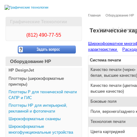
Главная
Оборудование HP
Графические Технологии
Технические ха
Карта сайта
О компан
(812)
490-77-55
Широкоформатное многофу
характеристики
Расход
Система печати
Оборудование HP
Качество печати (черно-
HP DesignJet
белая, высшее качество
Плоттеры (широкоформатные
принтеры)
Качество печати (цветна
высшее качество)
Плоттеры Р для технической печати
САПР и ГИС
Боковые поля
Плоттеры НР для интерьерной,
рекламной и фотопечати
Поля, верхнего/заднего 
Широкоформатные сканеры
Технология печати
Широкоформатные
Цвета картриджей
многофункциональные устройства