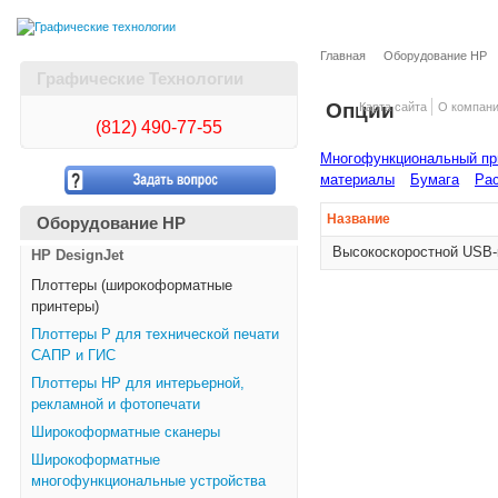
Главная
Оборудование HP
Графические Технологии
Опции
Карта сайта
О компан
(812)
490-77-55
Многофункциональный при
материалы
Бумага
Рас
Название
Оборудование HP
Высокоскоростной USB-к
HP DesignJet
Плоттеры (широкоформатные
принтеры)
Плоттеры Р для технической печати
САПР и ГИС
Плоттеры НР для интерьерной,
рекламной и фотопечати
Широкоформатные сканеры
Широкоформатные
многофункциональные устройства