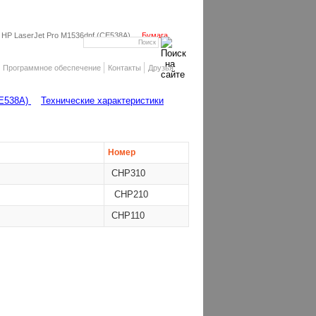
HP LaserJet Pro M1536dnf (CE538A)
Бумага
Программное обеспечение
Контакты
Друзья
CE538A)
Технические характеристики
Номер
CHP310
CHP210
CHP110