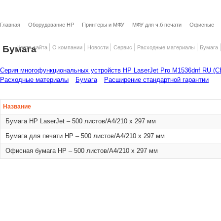
Главная
Оборудование HP
Принтеры и МФУ
МФУ для ч.б печати
Офисные
Бумага
Карта сайта
О компании
Новости
Сервис
Расходные материалы
Бумага
Серия многофункциональных устройств HP LaserJet Pro M1536dnf RU (
Расходные материалы
Бумага
Расширение стандартной гарантии
Название
Бумага HP LaserJet – 500 листов/A4/210 x 297 мм
Бумага для печати HP – 500 листов/A4/210 x 297 мм
Офисная бумага HP – 500 листов/A4/210 x 297 мм