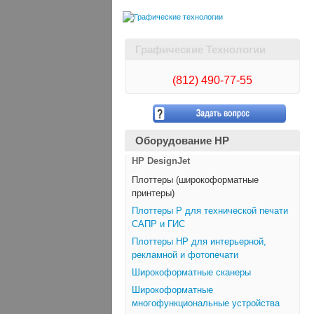
Графические Технологии
(812)
490-77-55
Оборудование HP
HP DesignJet
Плоттеры (широкоформатные
принтеры)
Плоттеры Р для технической печати
САПР и ГИС
Плоттеры НР для интерьерной,
рекламной и фотопечати
Широкоформатные сканеры
Широкоформатные
многофункциональные устройства