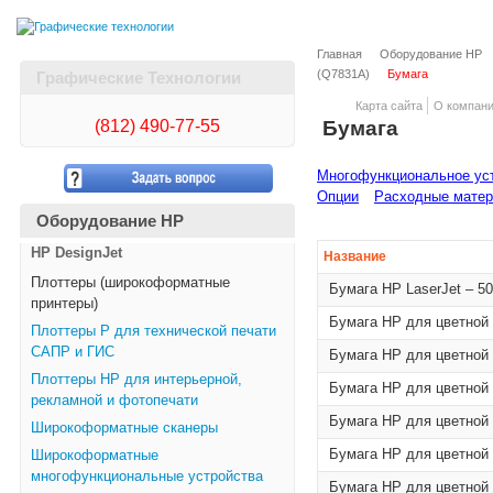
Главная
Оборудование HP
(Q7831A)
Бумага
Графические Технологии
Карта сайта
О компан
(812)
490-77-55
Бумага
Многофункциональное уст
Опции
Расходные мате
Оборудование HP
HP DesignJet
Название
Плоттеры (широкоформатные
Бумага HP LaserJet – 5
принтеры)
Бумага HP для цветной л
Плоттеры Р для технической печати
САПР и ГИС
Бумага HP для цветной л
Плоттеры НР для интерьерной,
Бумага HP для цветной л
рекламной и фотопечати
Бумага HP для цветной л
Широкоформатные сканеры
Бумага HP для цветной л
Широкоформатные
многофункциональные устройства
Бумага HP для цветной л