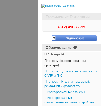
Графические Технологии
(812)
490-77-55
Оборудование HP
HP DesignJet
Плоттеры (широкоформатные
принтеры)
Плоттеры Р для технической печати
САПР и ГИС
Плоттеры НР для интерьерной,
рекламной и фотопечати
Широкоформатные сканеры
Широкоформатные
многофункциональные устройства