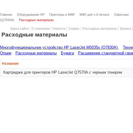
Главная
Оборудование HP
Принтеры и МФУ
МФУ для ч.б печати
Офисные
(Q7830A)
Расходные материалы
Карта сайта
О компании
Новости
Сервис
Расходные материалы
Бумага
Расходные материалы
Многофункциональное устройство HP LaserJet M5035x (Q7830A)
Техни
Опции
Расходные материалы
Бумага
Расширение стандартной гара
Название
Картриджи для принтеров HP LaserJet Q7570A с черным тонером