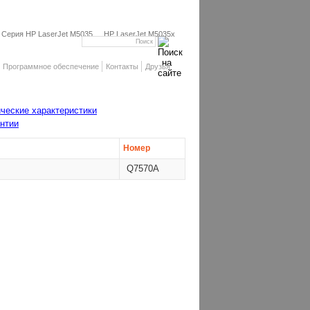
Серия HP LaserJet M5035
HP LaserJet M5035x
Программное обеспечение
Контакты
Друзья
ческие характеристики
нтии
Номер
Q7570A