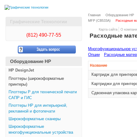
Главная
Оборудование HP
MFP (CB533A)
Расходные м
Графические Технологии
Карта сайта
О компан
(812)
490-77-55
Расходные мат
Многофункциональное уст
Опции
Расходные мате
Оборудование HP
Название
HP DesignJet
Картридж для принтеро
Плоттеры (широкоформатные
Картриджи для принтер
принтеры)
Плоттеры Р для технической печати
Сдвоенная упаковка ка
САПР и ГИС
Плоттеры НР для интерьерной,
рекламной и фотопечати
Широкоформатные сканеры
Широкоформатные
многофункциональные устройства