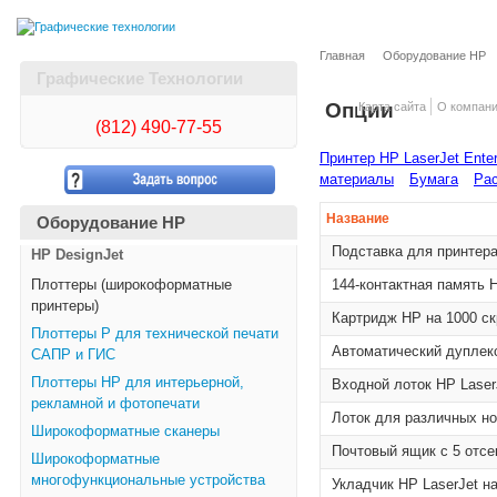
Главная
Оборудование HP
Графические Технологии
Опции
Карта сайта
О компан
(812)
490-77-55
Принтер HP LaserJet Ente
материалы
Бумага
Рас
Название
Оборудование HP
Подставка для принтера
HP DesignJet
Плоттеры (широкоформатные
144-контактная память
принтеры)
Картридж HP на 1000 ск
Плоттеры Р для технической печати
Автоматический дуплекс
САПР и ГИС
Плоттеры НР для интерьерной,
Входной лоток HP Laser
рекламной и фотопечати
Лоток для различных но
Широкоформатные сканеры
Почтовый ящик с 5 отсе
Широкоформатные
многофункциональные устройства
Укладчик HP LaserJet н