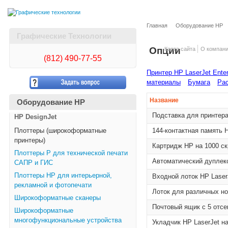
Главная
Оборудование HP
Графические Технологии
Опции
Карта сайта
О компан
(812)
490-77-55
Принтер HP LaserJet Ente
материалы
Бумага
Рас
Название
Оборудование HP
Подставка для принтера
HP DesignJet
Плоттеры (широкоформатные
144-контактная память
принтеры)
Картридж HP на 1000 ск
Плоттеры Р для технической печати
Автоматический дуплекс
САПР и ГИС
Плоттеры НР для интерьерной,
Входной лоток HP Laser
рекламной и фотопечати
Лоток для различных но
Широкоформатные сканеры
Почтовый ящик с 5 отсе
Широкоформатные
многофункциональные устройства
Укладчик HP LaserJet н