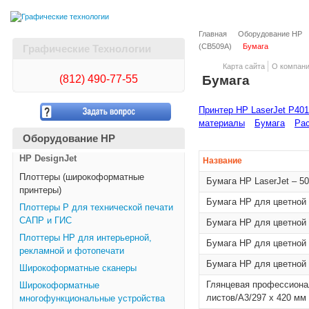
Главная
Оборудование HP
(CB509A)
Бумага
Графические Технологии
Карта сайта
О компан
(812)
490-77-55
Бумага
Принтер HP LaserJet P40
материалы
Бумага
Рас
Оборудование HP
HP DesignJet
Название
Плоттеры (широкоформатные
Бумага HP LaserJet – 5
принтеры)
Бумага HP для цветной л
Плоттеры Р для технической печати
САПР и ГИС
Бумага HP для цветной л
Плоттеры НР для интерьерной,
Бумага HP для цветной л
рекламной и фотопечати
Бумага HP для цветной л
Широкоформатные сканеры
Глянцевая профессиона
Широкоформатные
листов/A3/297 x 420 мм
многофункциональные устройства