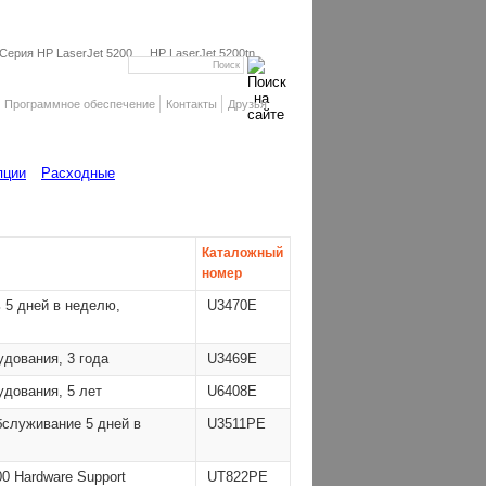
Серия HP LaserJet 5200
HP LaserJet 5200tn
Программное обеспечение
Контакты
Друзья
пции
Расходные
Каталожный
номер
ь 5 дней в неделю,
U3470E
дования, 3 года
U3469E
дования, 5 лет
U6408E
бслуживание 5 дней в
U3511PE
00 Hardware Support
UT822PE