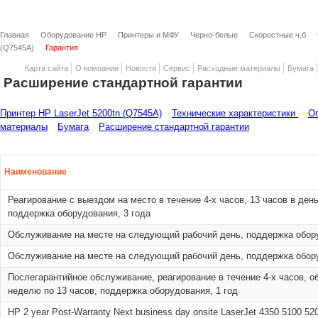
Главная
Оборудование HP
Принтеры и МФУ
Черно-белые
Скоростные ч.б
(Q7545A)
Гарантия
Карта сайта
О компании
Новости
Сервис
Расходные материалы
Бумага
Расширение стандартной гарантии
Принтер HP LaserJet 5200tn (Q7545A)
Технические характеристики
О
материалы
Бумага
Расширение стандартной гарантии
Наименование
Реагирование с выездом на место в течение 4-х часов, 13 часов в ден
поддержка оборудования, 3 года
Обслуживание на месте на следующий рабочий день, поддержка обору
Обслуживание на месте на следующий рабочий день, поддержка обору
Послегарантийное обслуживание, реагирование в течение 4-х часов, о
неделю по 13 часов, поддержка оборудования, 1 год
HP 2 year Post-Warranty Next business day onsite LaserJet 4350 5100 52