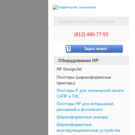
Графические Технологии
(812)
490-77-55
Оборудование HP
HP DesignJet
Плоттеры (широкоформатные
принтеры)
Плоттеры Р для технической печати
САПР и ГИС
Плоттеры НР для интерьерной,
рекламной и фотопечати
Широкоформатные сканеры
Широкоформатные
многофункциональные устройства