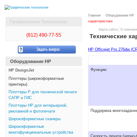
Главная
Оборудование HP
Графические Технологии
характеристики
Карта сайта
О компан
(812)
490-77-55
Технические ха
HP Officejet Pro 276dw (C
Оборудование HP
Функции:
HP DesignJet
Плоттеры (широкоформатные
принтеры)
Плоттеры Р для технической печати
САПР и ГИС
Плоттеры НР для интерьерной,
Поддержка многозадачн
рекламной и фотопечати
Широкоформатные сканеры
Широкоформатные
многофункциональные устройства
Скорость печати (черно-