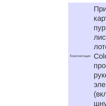
При
кар
пур
лис
лот
Col
Комплектация
про
рук
эле
(вк
шну