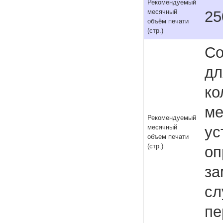
Рекомендуемый
25
месячный
объём печати
(стр.)
Со
дл
ко
ме
Рекомендуемый
ус
месячный
объем печати
(стр.)
оп
за
сл
пе