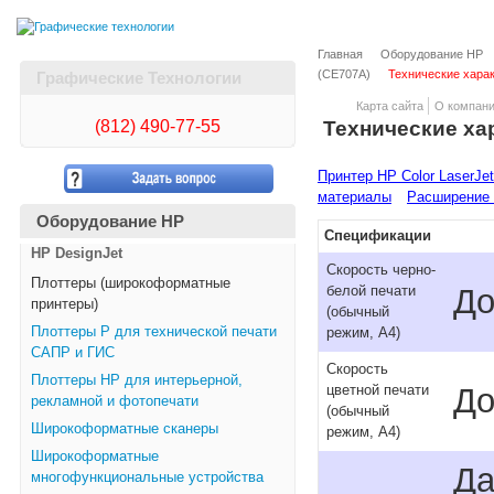
Главная
Оборудование HP
(CE707A)
Технические хара
Графические Технологии
Карта сайта
О компан
(812)
490-77-55
Технические ха
Принтер HP Color LaserJe
материалы
Расширение 
Оборудование HP
Спецификации
HP DesignJet
Скорость черно-
Плоттеры (широкоформатные
До
белой печати
принтеры)
(обычный
Плоттеры Р для технической печати
режим, A4)
САПР и ГИС
Скорость
Плоттеры НР для интерьерной,
До
цветной печати
рекламной и фотопечати
(обычный
Широкоформатные сканеры
режим, A4)
Широкоформатные
Да
многофункциональные устройства