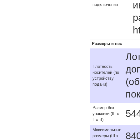
и
подключения
р
h
Размеры и вес
Лот
доп
Плотность
носителей (по
устройству
(об
подачи)
по
Размер без
544
упаковки (Ш x
Г x В)
Максимальные
840
размеры (Ш x