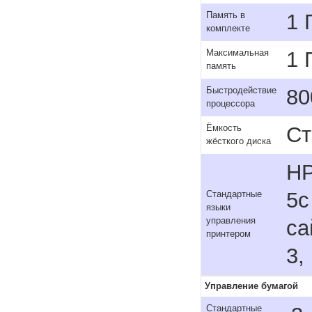
1 
Память в
комплекте
1 
Максимальная
память
80
Быстродействие
процессора
Ст
Ёмкость
жёсткого диска
HP
5c
Стандартные
языки
управления
са
принтером
3,
Управление бумагой
Стандартные