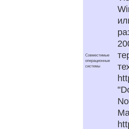
Wi
ил
ра
20
те
Совместимые
операционные
те
системы
ht
"D
No
Ma
ht