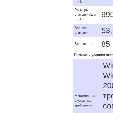
Г x В)
Размеры
995
упаковки (Ш x
Г x В)
53,
Вес без
упаковки
85 
Вес пакета
Питание и условия экс
Wi
Wi
20
тр
Минимальные
системные
со
требования