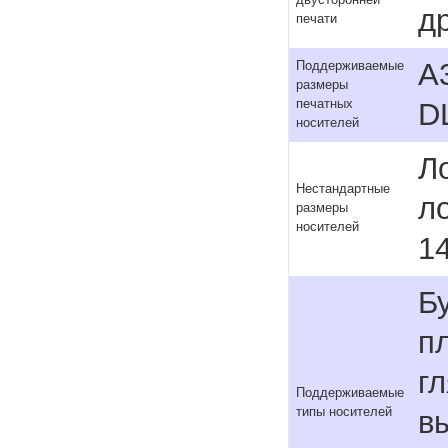
двусторонней
д
печати
A3
Поддерживаемые
размеры
печатных
D
носителей
Ло
Нестандартные
ло
размеры
носителей
1
Б
п
г
Поддерживаемые
типы носителей
в