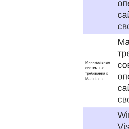
оп
са
св
Ma
тр
со
Минимальные
системные
требования к
оп
Macintosh
са
св
Wi
Vi