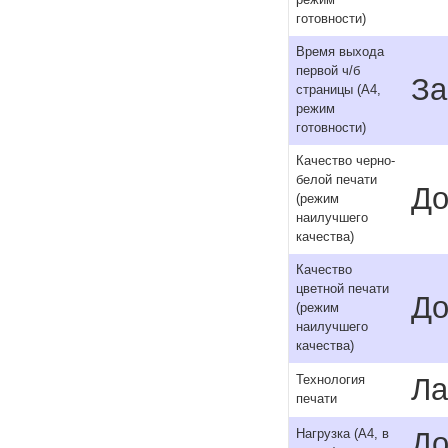
режим
готовности)
Время выхода
первой ч/б
За
страницы (A4,
режим
готовности)
Качество черно-
белой печати
До
(режим
наилучшего
качества)
Качество
цветной печати
До
(режим
наилучшего
качества)
Ла
Технология
печати
До
Нагрузка (А4, в