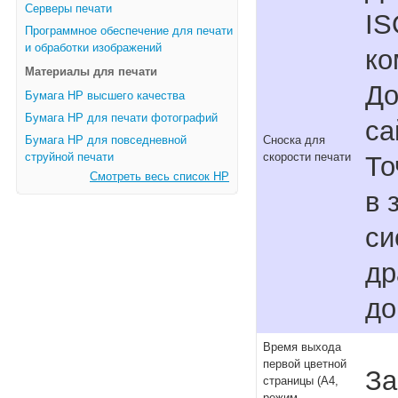
Серверы печати
IS
Программное обеспечение для печати
и обработки изображений
ко
Материалы для печати
До
Бумага HP высшего качества
Бумага HP для печати фотографий
са
Бумага HP для повседневной
Сноска для
струйной печати
скорости печати
То
Смотреть весь список HP
в 
си
др
до
Время выхода
первой цветной
За
страницы (A4,