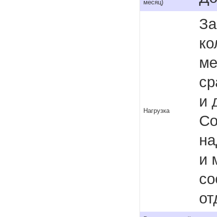
месяц)
За
ко
ме
ср
и 
Нагрузка
Co
на
и 
со
от