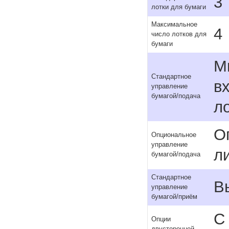
3
лотки для бумаги
Максимальное
4
число лотков для
бумаги
М
Стандартное
в
управление
бумагой/подача
ло
О
Опциональное
управление
л
бумагой/подача
Стандартное
В
управление
бумагой/приём
С
Опции