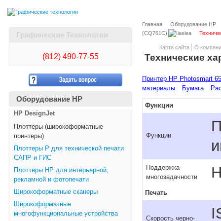
Главная
Оборудование HP
(CQ761C)
Техниче
Графические Технологии
Карта сайта
О компан
(812)
490-77-55
Технические ха
Принтер HP Photosmart 65
материалы
Бумага
Рас
Оборудование HP
Функции
HP DesignJet
П
Плоттеры (широкоформатные
Функции
принтеры)
и
Плоттеры Р для технической печати
САПР и ГИС
Н
Поддержка
Плоттеры НР для интерьерной,
многозадачности
рекламной и фотопечати
Широкоформатные сканеры
Печать
Широкоформатные
I
многофункциональные устройства
Скорость черно-