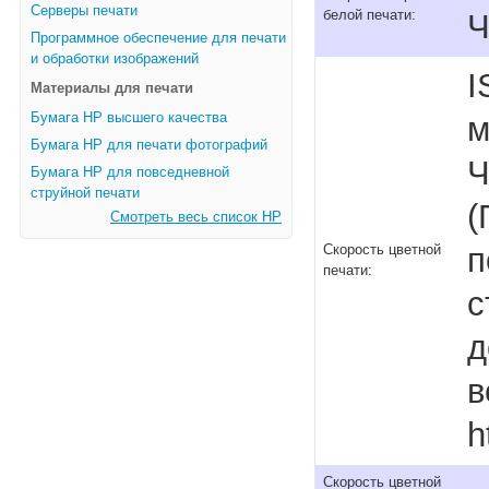
Серверы печати
белой печати:
Ч
Программное обеспечение для печати
и обработки изображений
I
Материалы для печати
Бумага HP высшего качества
м
Бумага HP для печати фотографий
Ч
Бумага HP для повседневной
струйной печати
(
Смотреть весь список HP
п
Скорость цветной
печати:
с
д
в
h
Скорость цветной