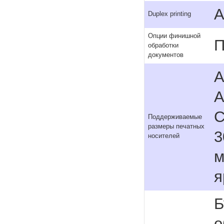
А
Duplex printing
Опции финишной
П
обработки
документов
A
A
C
Поддерживаемые
размеры печатных
3
носителей
м
я
Б
о