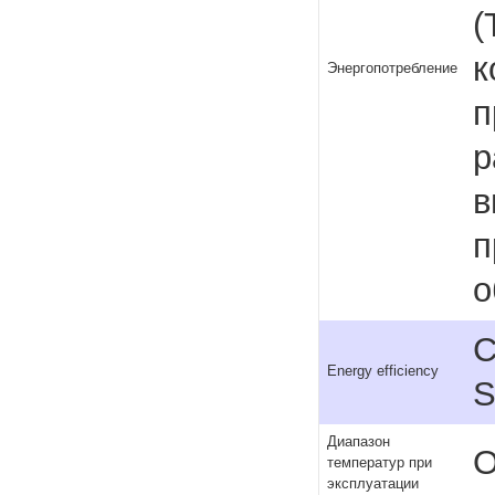
(
к
Энергопотребление
п
р
в
п
о
С
Energy efficiency
Диапазон
О
температур при
эксплуатации