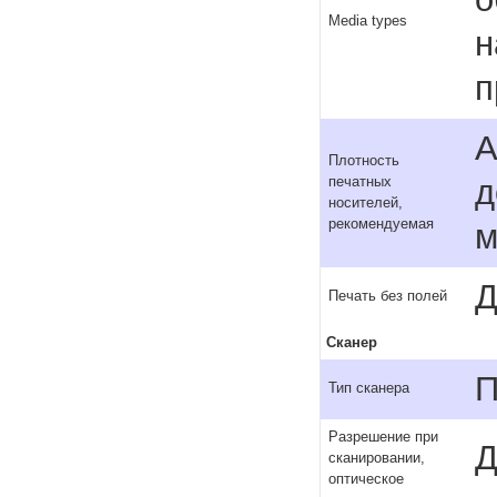
Media types
н
п
A
Плотность
д
печатных
носителей,
рекомендуемая
м
Д
Печать без полей
Сканер
П
Тип сканера
Разрешение при
Д
сканировании,
оптическое