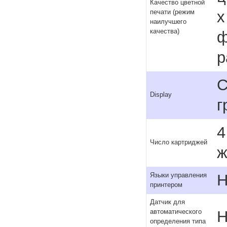
Качество цветной
х
печати (режим
наилучшего
качества)
ф
р
С
Display
г
4
Число картриджей
ж
H
Языки управления
принтером
Датчик для
Н
автоматического
определения типа