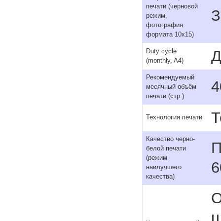
печати (черновой
З
режим,
фотография
формата 10x15)
Д
Duty cycle
(monthly, A4)
Рекомендуемый
4
месячный объём
печати (стр.)
Т
Технология печати
Качество черно-
П
белой печати
(режим
6
наилучшего
качества)
О
ц