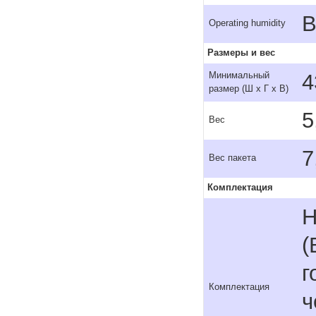
В
Operating humidity
Размеры и вес
4
Минимальный
размер (Ш x Г x В)
5
Вес
7
Вес пакета
Комплектация
H
(
г
Комплектация
ч