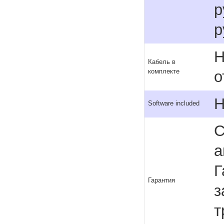
р
р
Н
Кабель в
комплекте
о
H
Software included
С
а
Г
Гарантия
з
т