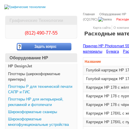
Главная
Оборудование HP
(CQ176C)
Расходн
Графические Технологии
Карта сайта
О компан
(812)
490-77-55
Расходные мат
Принтер HP Photosmart 55
материалы
Бумага
Рас
Оборудование HP
Название
HP DesignJet
Голубой картридж HP 1
Плоттеры (широкоформатные
Голубой картридж HP 1
принтеры)
Плоттеры Р для технической печати
Картридж HP 178 с жёл
САПР и ГИС
Картридж HP 178 с пур
Плоттеры НР для интерьерной,
рекламной и фотопечати
Картридж HP 178 с чёр
Широкоформатные сканеры
Картридж HP 178XL с ж
Широкоформатные
Картридж HP 178XL с п
многофункциональные устройства