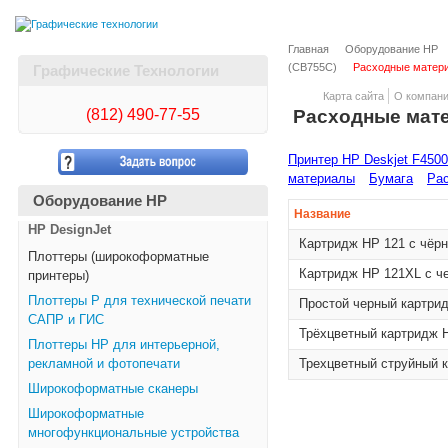
Главная
Оборудование HP
(CB755C)
Расходные матер
Графические Технологии
Карта сайта
О компан
(812)
490-77-55
Расходные мат
Принтер HP Deskjet F4500
материалы
Бумага
Рас
Оборудование HP
Название
HP DesignJet
Картридж HP 121 с чёр
Плоттеры (широкоформатные
Картридж HP 121XL с ч
принтеры)
Плоттеры Р для технической печати
Простой черный картри
САПР и ГИС
Трёхцветный картридж 
Плоттеры НР для интерьерной,
рекламной и фотопечати
Трехцветный струйный 
Широкоформатные сканеры
Широкоформатные
многофункциональные устройства