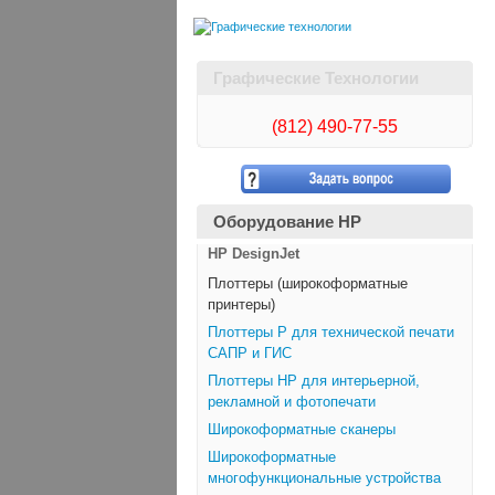
Графические Технологии
(812)
490-77-55
Оборудование HP
HP DesignJet
Плоттеры (широкоформатные
принтеры)
Плоттеры Р для технической печати
САПР и ГИС
Плоттеры НР для интерьерной,
рекламной и фотопечати
Широкоформатные сканеры
Широкоформатные
многофункциональные устройства