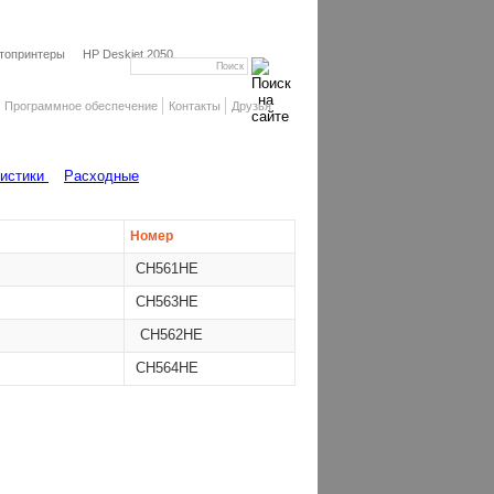
топринтеры
HP Deskjet 2050
Программное обеспечение
Контакты
Друзья
ристики
Расходные
Номер
CH561HE
CH563HE
CH562HE
CH564HE