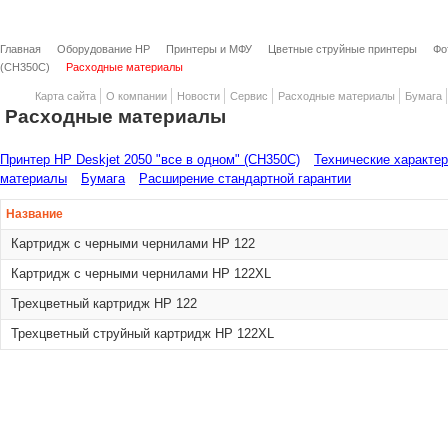
Главная
Оборудование HP
Принтеры и МФУ
Цветные струйные принтеры
Фо
(CH350C)
Расходные материалы
Карта сайта
О компании
Новости
Сервис
Расходные материалы
Бумага
Расходные материалы
Принтер HP Deskjet 2050 "все в одном" (CH350C)
Технические характе
материалы
Бумага
Расширение стандартной гарантии
Название
Картридж с черными чернилами HP 122
Картридж с черными чернилами HP 122XL
Трехцветный картридж HP 122
Трехцветный струйный картридж HP 122XL