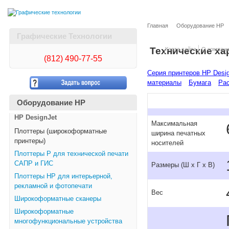
Главная
Оборудование HP
Графические Технологии
Технические ха
Карта сайта
О компан
(812)
490-77-55
Серия принтеров HP Desig
материалы
Бумага
Рас
Оборудование HP
HP DesignJet
Максимальная
Плоттеры (широкоформатные
ширина печатных
принтеры)
носителей
Плоттеры Р для технической печати
САПР и ГИС
Размеры (Ш x Г x В)
Плоттеры НР для интерьерной,
рекламной и фотопечати
Вес
Широкоформатные сканеры
Широкоформатные
многофункциональные устройства