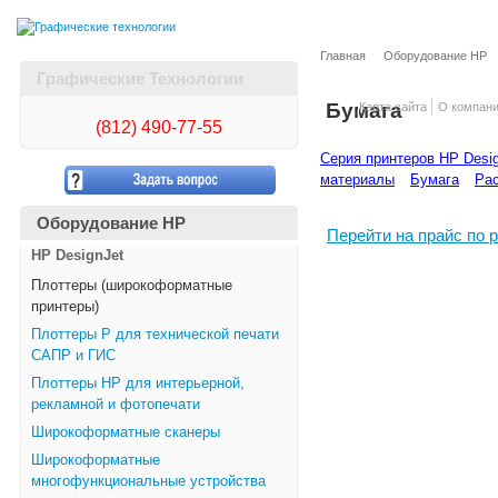
Главная
Оборудование HP
Графические Технологии
Бумага
Карта сайта
О компан
(812)
490-77-55
Серия принтеров HP Desig
материалы
Бумага
Рас
Оборудование HP
Перейти на прайс по
HP DesignJet
Плоттеры (широкоформатные
принтеры)
Плоттеры Р для технической печати
САПР и ГИС
Плоттеры НР для интерьерной,
рекламной и фотопечати
Широкоформатные сканеры
Широкоформатные
многофункциональные устройства