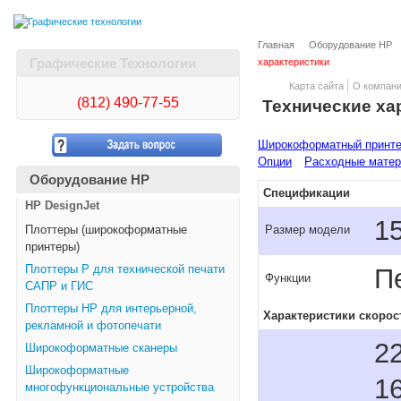
Главная
Оборудование HP
Графические Технологии
характеристики
Карта сайта
О компан
(812)
490-77-55
Технические ха
Широкоформатный принтер
Опции
Расходные мате
Оборудование HP
Спецификации
HP DesignJet
1
Плоттеры (широкоформатные
Размер модели
принтеры)
Плоттеры Р для технической печати
П
Функции
САПР и ГИС
Плоттеры НР для интерьерной,
Характеристики скорос
рекламной и фотопечати
22
Широкоформатные сканеры
Широкоформатные
16
многофункциональные устройства