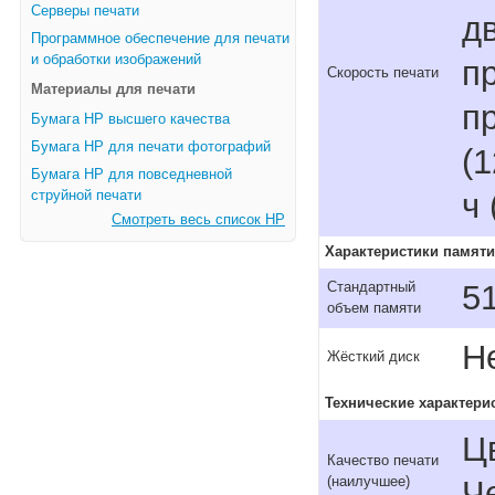
Серверы печати
дв
Программное обеспечение для печати
и обработки изображений
пр
Скорость печати
Материалы для печати
пр
Бумага HP высшего качества
Бумага HP для печати фотографий
(1
Бумага HP для повседневной
ч
струйной печати
Смотреть весь список HP
Характеристики памяти
5
Стандартный
объем памяти
Н
Жёсткий диск
Технические характери
Ц
Качество печати
(наилучшее)
Ч