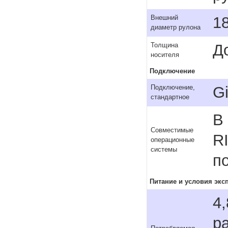
1
Внешний
диаметр рулона
Д
Толщина
носителя
Подключение
Gi
Подключение,
стандартное
В
Совместимые
R
операционные
системы
п
Питание и условия экс
4
ра