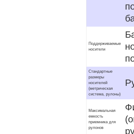
п
б
Б
но
Поддерживаемые
носители
п
Стандартные
размеры
Р
носителей
(метрическая
система, рулоны)
Ф
Максимальная
(
емкость
приемника для
рулонов
р