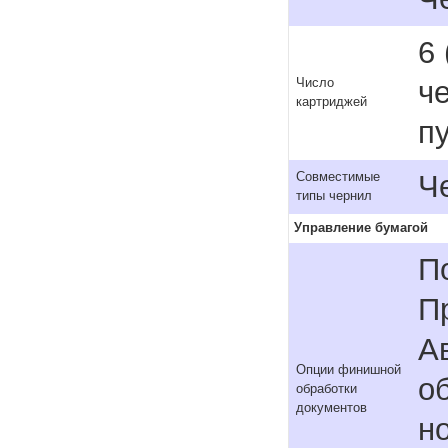
6 
ч
Число
картриджей
п
Ч
Совместимые
типы чернил
Управление бумагой
П
П
А
Опции финишной
о
обработки
документов
н