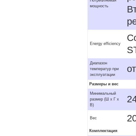
Потребляемая
мощность
В
р
С
Energy efficiency
S
Диапазон
от
температур при
эксплуатации
Размеры и вес
Минимальный
2
размер (Ш x Г x
В)
20
Вес
Комплектация