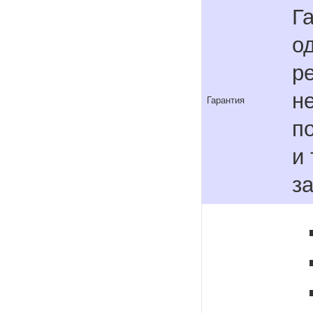
Г
о
р
н
Гарантия
п
и
з