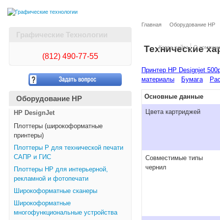
Главная
Оборудование HP
Графические Технологии
Технические ха
Карта сайта
О компан
(812)
490-77-55
Принтер HP Designjet 500
материалы
Бумага
Рас
Основные данные
Оборудование HP
Цвета картриджей
HP DesignJet
Плоттеры (широкоформатные
принтеры)
Плоттеры Р для технической печати
САПР и ГИС
Совместимые типы
чернил
Плоттеры НР для интерьерной,
рекламной и фотопечати
Широкоформатные сканеры
Широкоформатные
многофункциональные устройства