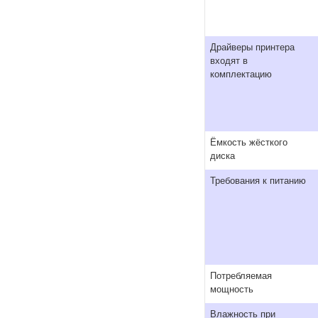
Драйверы принтера
входят в
комплектацию
Ёмкость жёсткого
диска
Требования к питанию
Потребляемая
мощность
Влажность при