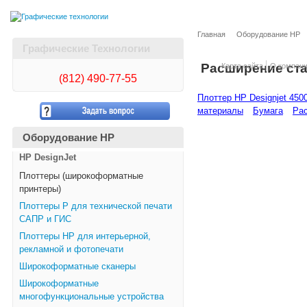
Главная
Оборудование HP
Графические Технологии
Расширение ста
Карта сайта
О компан
(812)
490-77-55
Плоттер HP Designjet 4500
материалы
Бумага
Рас
Оборудование HP
HP DesignJet
Плоттеры (широкоформатные
принтеры)
Плоттеры Р для технической печати
САПР и ГИС
Плоттеры НР для интерьерной,
рекламной и фотопечати
Широкоформатные сканеры
Широкоформатные
многофункциональные устройства