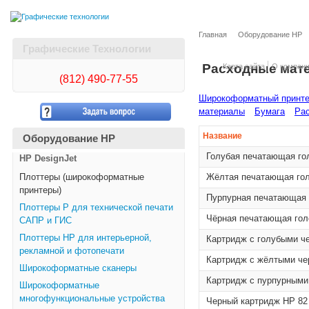
Главная
Оборудование HP
Графические Технологии
Расходные мат
Карта сайта
О компан
(812)
490-77-55
Широкоформатный принтер
материалы
Бумага
Рас
Название
Оборудование HP
Голубая печатающая го
HP DesignJet
Плоттеры (широкоформатные
Жёлтая печатающая гол
принтеры)
Пурпурная печатающая 
Плоттеры Р для технической печати
Чёрная печатающая гол
САПР и ГИС
Плоттеры НР для интерьерной,
Картридж с голубыми ч
рекламной и фотопечати
Картридж с жёлтыми че
Широкоформатные сканеры
Картридж с пурпурными
Широкоформатные
многофункциональные устройства
Черный картридж HP 82