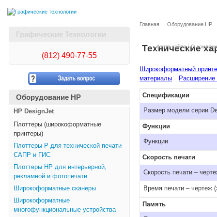
Главная
Оборудование HP
Графические Технологии
Технические ха
Карта сайта
О компан
(812)
490-77-55
Широкоформатный принтер
материалы
Расширение 
Спецификации
Оборудование HP
Размер модели серии Des
HP DesignJet
Плоттеры (широкоформатные
Функции
принтеры)
Функции
Плоттеры Р для технической печати
САПР и ГИС
Скорость печати
Плоттеры НР для интерьерной,
Скорость печати – черт
рекламной и фотопечати
Широкоформатные сканеры
Время печати – чертеж 
Широкоформатные
Память
многофункциональные устройства