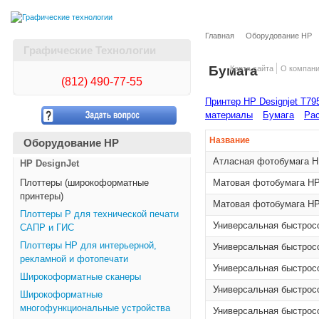
Главная
Оборудование HP
Графические Технологии
Бумага
Карта сайта
О компан
(812)
490-77-55
Принтер HP Designjet T795
материалы
Бумага
Рас
Название
Оборудование HP
Атласная фотобумага HP 
HP DesignJet
Плоттеры (широкоформатные
Матовая фотобумага HP 
принтеры)
Матовая фотобумага HP 
Плоттеры Р для технической печати
Универсальная быстросо
САПР и ГИС
Плоттеры НР для интерьерной,
Универсальная быстросо
рекламной и фотопечати
Универсальная быстросо
Широкоформатные сканеры
Универсальная быстросо
Широкоформатные
многофункциональные устройства
Универсальная быстросо