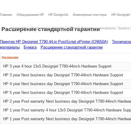
Главная
Оборудование HP
HP DesignJet
Инженерные плоттеры
HP Designjet
Расширение стандартной гарантии
Карта сайта
О компании
Новости
Сервис
Расходные материалы
Бумага
Принтер HP Designjet T790 44-in PostScript ePrinter (CR650A)
Техническ
материалы
Бумага
Расширение стандартной гарантии
Название
HP 3 year 4 hour 13x5 Designjet T790-44inch Hardware Support
HP 3 year Next business day Designjet T790-44inch Hardware Support
HP 4 year Next business day Designjet T790-44inch Hardware Support
HP 5 year Next business day Designjet T790-44inch Hardware Support
HP 2 year Post warranty Next business day Designjet T790-44inch Hardwa
HP 1 year Post warranty 4 hour 13x5 Designjet T790-44inch Hardware Supp
HP 1 year Post warranty Next business day Designjet T790-44inch Hardwa