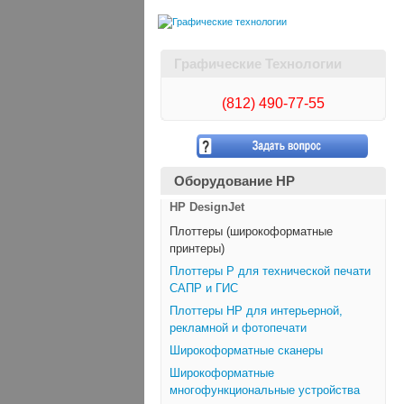
Графические Технологии
(812)
490-77-55
Оборудование HP
HP DesignJet
Плоттеры (широкоформатные
принтеры)
Плоттеры Р для технической печати
САПР и ГИС
Плоттеры НР для интерьерной,
рекламной и фотопечати
Широкоформатные сканеры
Широкоформатные
многофункциональные устройства