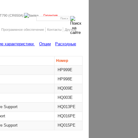
 T790 (CR650A)
Гарантия
Программное обеспечение
Контакты
Друзья
ие характеристики
Опции
Расходные
Номер
HP999E
HP998E
HQ009E
HQ003E
re Support
HQ013PE
ort
HQ016PE
re Support
HQ015PE