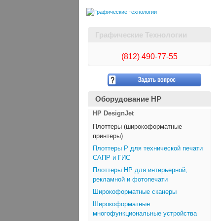
Графические Технологии
(812)
490-77-55
Оборудование HP
HP DesignJet
Плоттеры (широкоформатные
принтеры)
Плоттеры Р для технической печати
САПР и ГИС
Плоттеры НР для интерьерной,
рекламной и фотопечати
Широкоформатные сканеры
Широкоформатные
многофункциональные устройства