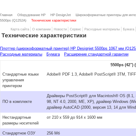
Главная
Оборудование HP
HP DesignJet
Широкоформатные принтеры для интер
5500ps (Q1252A)
Технические характеристики
Карта сайта
О компании
Новости
Сервис
Расходные материалы
Бумага
Технические характеристики
Плоттер (широкоформатный принтер) HP Designjet 5500ps 1067 мм (Q125
Расходные материалы
Бумага
Расширение стандартной гарантии
5500ps (42") 
Стандартные языки
Adobe® PDF 1.3, Adobe® PostScript® 3TM, TIF
управления
принтером
Драйверы PostScript® для Macintosh® OS (8.1, 8
ПО в комплекте
98, NT 4.0, 2000, ME, XP), драйвер Windows (Wi
драйвер AutoCAD (2000, версия 13, 14 для Win
Нестандартные
от 210 x 559 до 914 x 1600 мм
размеры носителей
Стандартное ОЗУ
256 Мб