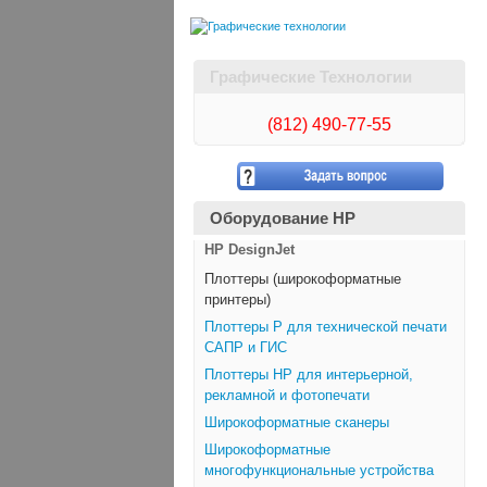
Графические Технологии
(812)
490-77-55
Оборудование HP
HP DesignJet
Плоттеры (широкоформатные
принтеры)
Плоттеры Р для технической печати
САПР и ГИС
Плоттеры НР для интерьерной,
рекламной и фотопечати
Широкоформатные сканеры
Широкоформатные
многофункциональные устройства