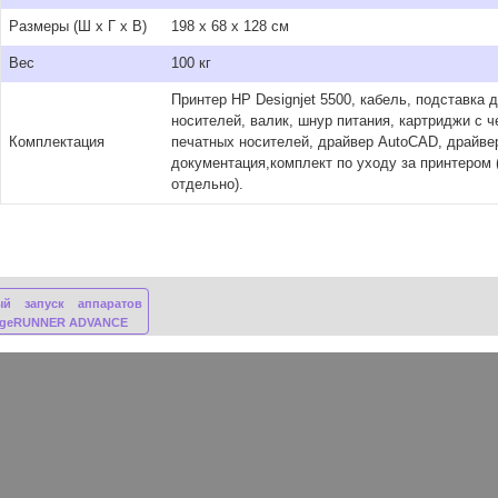
Размеры (Ш x Г x В)
198 x 68 x 128 см
Вес
100 кг
Принтер HP Designjet 5500, кабель, подставка 
носителей, валик, шнур питания, картриджи с 
Комплектация
печатных носителей, драйвер AutoCAD, драйве
документация,комплект по уходу за принтером
отдельно).
ый запуск аппаратов
ageRUNNER ADVANCE