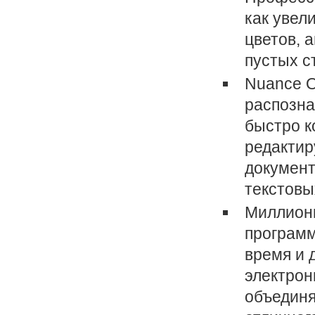
как увел
цветов, 
пустых ст
Nuance O
распозна
быстро к
редактир
документ
текстовы
Миллион
программ
время и 
электрон
объединя