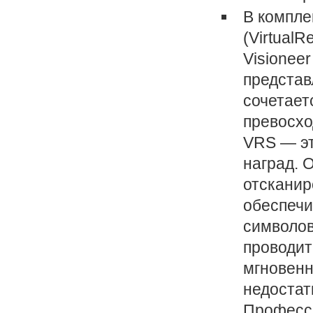
В компле
(Virtual
Visionee
представ
сочетает
превосхо
VRS — эт
наград. 
отсканир
обеспечи
символов
проводит
мгновенн
недостат
Професси