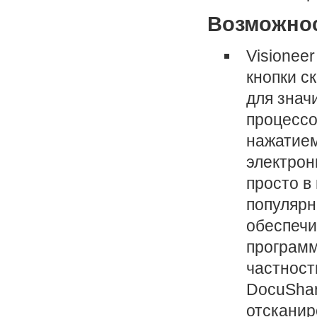
Возможнос
Visionee
кнопки с
для знач
процессо
нажатием
электрон
просто в
популярн
обеспечи
программ
частност
DocuShar
отсканир