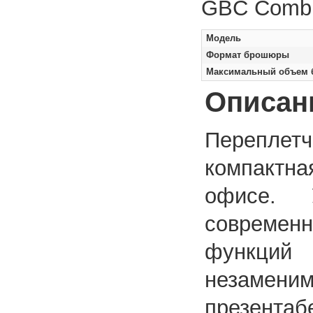
GBC Combi
Модель
Формат брошюры
Максимальный объем бл
Описан
Перепле
компактна
офисе. 
современ
функци
незамен
презентаб