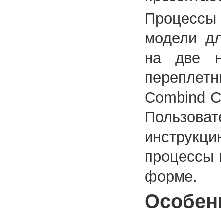
Процессы
модели дл
на две н
перепле
Combind C
Пользов
инструкц
процессы 
форме.
Особен