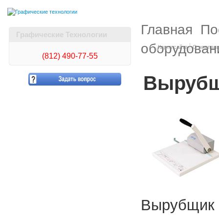
Главная
По
Графические Технологии
оборудован
Карта сайта
О компан
(812)
490-77-55
Вырубщи
Вырубщик п