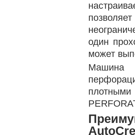
настраи
позволя
неогранич
один прох
может вып
Машина 
перфора
плотным
PERFORAT
Преиму
AutoCre