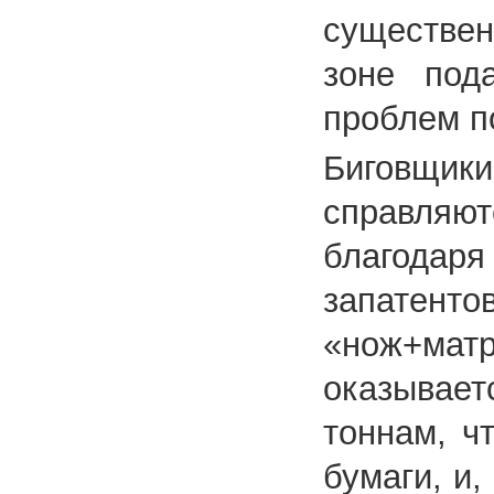
существен
зоне под
проблем п
Биговщики
справляю
благода
запатен
«нож+мат
оказывае
тоннам, ч
бумаги, и,