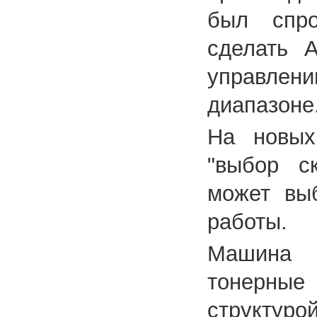
был спро
сделать A
управле
диапазоне
На новых
"выбор ск
может вы
работы.
Машина 
тонерные
структур