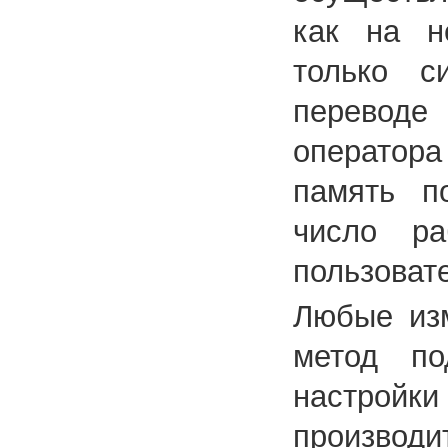
как на н
только с
перевод
оператора
память по
число р
пользоват
Любые изм
метод по
настройк
производи