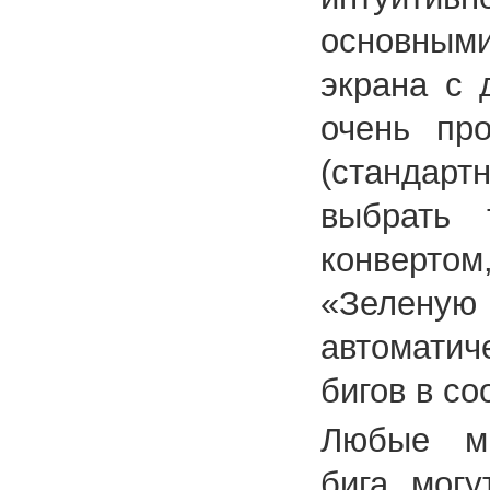
основными
экрана с 
очень про
(стандарт
выбрать 
конверто
«Зеленую 
автоматич
бигов в со
Любые ми
бига могу