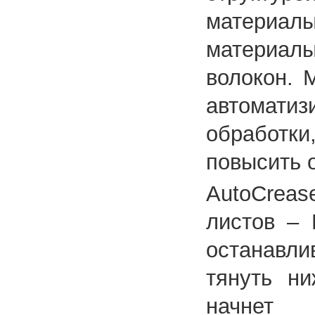
материалы
материал
волокон. 
автомати
обработки,
повысить 
AutoCreas
листов – 
останавли
тянуть ни
начнет 