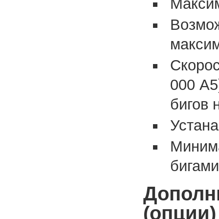
Максим
Возмож
максим
Скорос
000 А5
бигов 
Устана
Миним
бигами
Дополн
(опции)