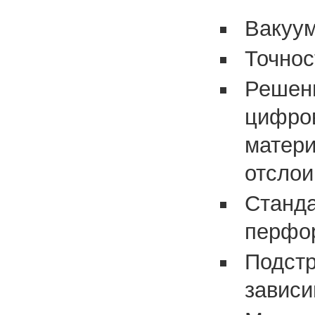
Вакуум
Точнос
Решени
цифров
матери
отслои
Станда
перфор
Подстр
зависи