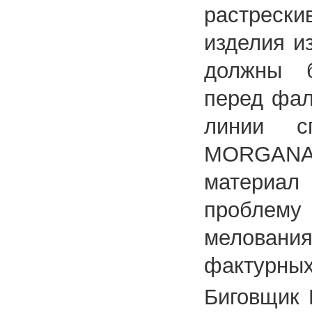
растрески
изделия и
должны б
перед фал
линии с
MORGANA 
материал
проблем
меловани
фактурных
Биговщик 